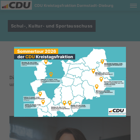
CDU Kreistagsfraktion Darmstadt-Dieburg
Schul-, Kultur- und Sportausschuss
Die CDU hat 4 Mitglieder im 15-köpfigen Schule-, Kultur-
und Sportausschuss.