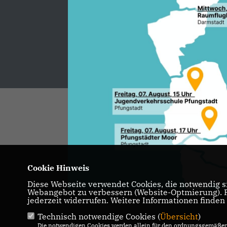
IMPRESSUM
DATENSCHUTZ
KONTAKT
@2026 CDU Kreistagsfraktion Darmstadt-Dieburg
Alle Rechte vorbehalten.
Cookie Hinweis
Diese Webseite verwendet Cookies, die notwendig si
Webangebot zu verbessern (Website-Optmierung). Fü
jederzeit widerrufen. Weitere Informationen finden
Technisch notwendige Cookies (
Übersicht
)
Die notwendigen Cookies werden allein für den ordnungsgemäßen 