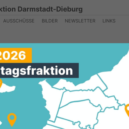
ktion Darmstadt-Dieburg
AUSSCHÜSSE
BILDER
NEWSLETTER
LINKS
erk Groß-Krotzenburg 2010