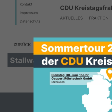
Kontakt
CDU Kreistagsfra
Impressum
AKTUELLES
FRAKTION
Datenschutz
ZURÜCK
Stallwache im Kohlekraftw
Homepage der CDU Kreistagsfraktion
Darmstadt - Dieburg