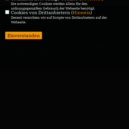
Die notwendigen Cookies werden allein für den
ordnungsgemäßen Gebrauch der Webseite benötigt.
Cookies von Drittanbietern (
Hinweis
)
Derzeit verzichten wir auf Scripte von Drittanbietern auf der
Homepage der CDU Kreistagsfraktion Darmstadt -
Webseite.
Dieburg
Einverstanden
IMPRESSUM
DATENSCHUTZ
KONTAKT
@2026 CDU Kreistagsfraktion
Realisation: Sharkness Media
Darmstadt-Dieburg
GmbH & Co. KG
Alle Rechte vorbehalten.