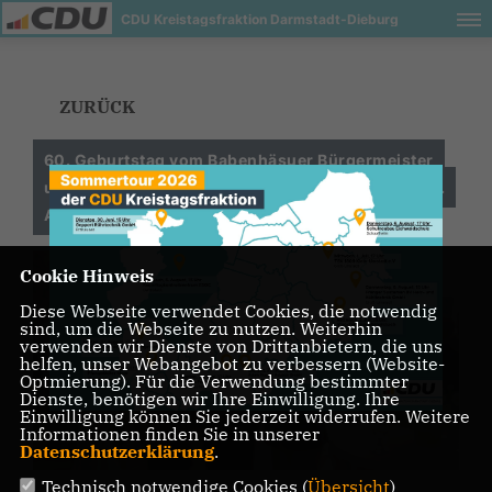
CDU Kreistagsfraktion Darmstadt-Dieburg
ZURÜCK
60. Geburtstag vom Babenhäsuer Bürgermeister
und Kreistagsmitglied Reinhard Rupprecht am 30.
April 2
Cookie Hinweis
Diese Webseite verwendet Cookies, die notwendig
sind, um die Webseite zu nutzen. Weiterhin
verwenden wir Dienste von Drittanbietern, die uns
helfen, unser Webangebot zu verbessern (Website-
Optmierung). Für die Verwendung bestimmter
Dienste, benötigen wir Ihre Einwilligung. Ihre
Einwilligung können Sie jederzeit widerrufen. Weitere
Informationen finden Sie in unserer
Datenschutzerklärung
.
Technisch notwendige Cookies (
Übersicht
)