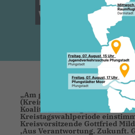
werden!
Am gestrigen Mittwochabend hat
(Kreisverbandsausschuss) der
Koalitionsvertrag mit der SPD
Kreistagswahlperiode einstimmi
Kreisvorsitzende Gottfried Mi
Aus Verantwortung. Zukunft. G