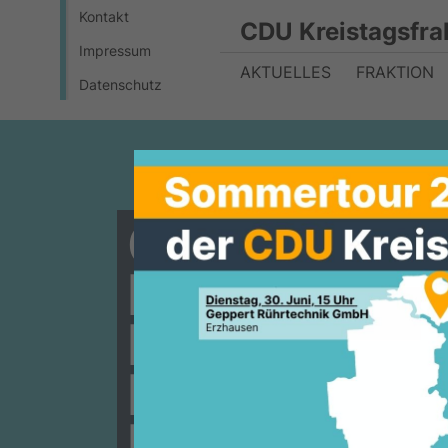
Kontakt
CDU Kreistagsfra
Impressum
AKTUELLES
FRAKTION
Datenschutz
CDU Darms
beschließt
Koalitionsv
Lutz Köhler
Erster Krei