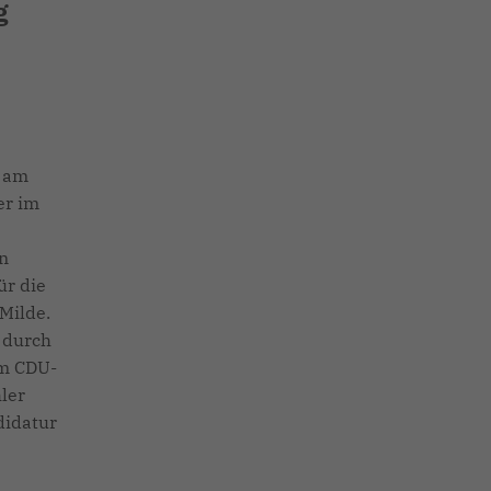
g
l am
er im
in
ür die
Milde.
t durch
em CDU-
ler
didatur