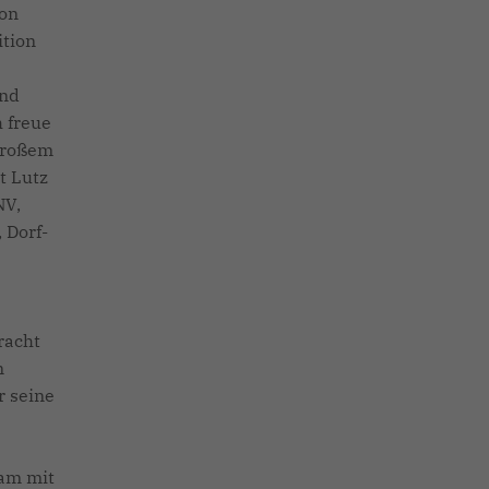
ion
ition
und
h freue
 großem
t Lutz
NV,
 Dorf-
racht
n
r seine
sam mit