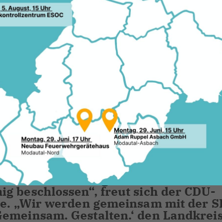
 ein kleiner digitaler Parteitag
 CDU Darmstadt-Dieburg den
 Darmstadt-Dieburg für die kommende
g beschlossen“, freut sich der CDU-
lde. „Wir werden gemeinsam mit der 
emeinsam. Gestalten.‘ den Landkreis