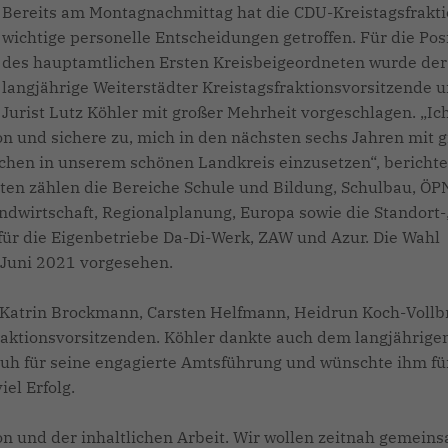
Bereits am Montagnachmittag hat die CDU-Kreistagsfrakt
wichtige personelle Entscheidungen getroffen. Für die Pos
des hauptamtlichen Ersten Kreisbeigeordneten wurde der
langjährige Weiterstädter Kreistagsfraktionsvorsitzende 
Jurist Lutz Köhler mit großer Mehrheit vorgeschlagen. „Ic
on und sichere zu, mich in den nächsten sechs Jahren mit
hen in unserem schönen Landkreis einzusetzen“, berichte
ten zählen die Bereiche Schule und Bildung, Schulbau, ÖP
wirtschaft, Regionalplanung, Europa sowie die Standort-,
ür die Eigenbetriebe Da-Di-Werk, ZAW und Azur. Die Wahl
. Juni 2021 vorgesehen.
Katrin Brockmann, Carsten Helfmann, Heidrun Koch-Vollb
aktionsvorsitzenden. Köhler dankte auch dem langjährige
uh für seine engagierte Amtsführung und wünschte ihm fü
iel Erfolg.
ion und der inhaltlichen Arbeit. Wir wollen zeitnah gemein