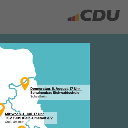
PD –
cher