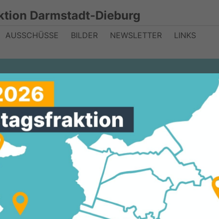
ktion Darmstadt-Dieburg
AUSSCHÜSSE
BILDER
NEWSLETTER
LINKS
tadt-Dieburg
 einstimmig den
ertrag mit der S
 soll hauptamtli
sbeigeordneter