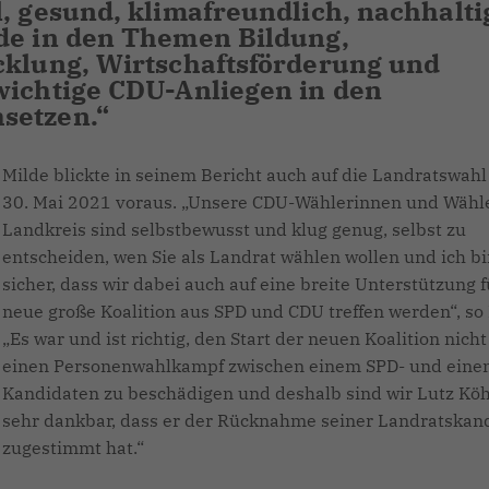
l, gesund, klimafreundlich, nachhalti
ade in den Themen Bildung,
cklung, Wirtschaftsförderung und
wichtige CDU-Anliegen in den
setzen.“
Milde blickte in seinem Bericht auch auf die Landratswah
30. Mai 2021 voraus. „Unsere CDU-Wählerinnen und Wähl
Landkreis sind selbstbewusst und klug genug, selbst zu
entscheiden, wen Sie als Landrat wählen wollen und ich b
sicher, dass wir dabei auch auf eine breite Unterstützung f
neue große Koalition aus SPD und CDU treffen werden“, so 
Es war und ist richtig, den Start der neuen Koalition nich
einen Personenwahlkampf zwischen einem SPD- und ein
Kandidaten zu beschädigen und deshalb sind wir Lutz Köh
sehr dankbar, dass er der Rücknahme seiner Landratskan
zugestimmt hat.“