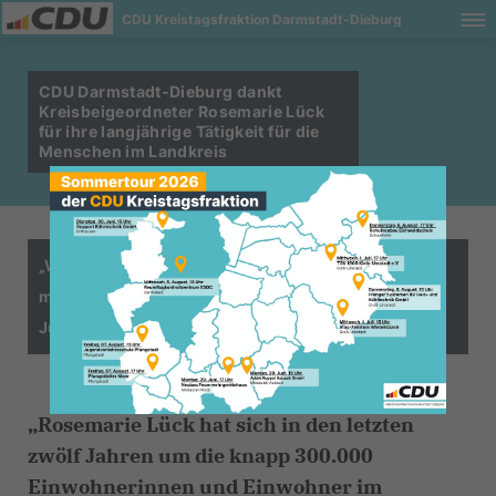
CDU Kreistagsfraktion Darmstadt-Dieburg
CDU Darmstadt-Dieburg dankt
Kreisbeigeordneter Rosemarie Lück
für ihre langjährige Tätigkeit für die
Menschen im Landkreis
Wir freuen uns auf die weitere Zusammenarbeit
mit Christel Sprößler als designierter Sozial- und
Jugenddezernentin.“
Rosemarie Lück hat sich in den letzten
zwölf Jahren um die knapp 300.000
Einwohnerinnen und Einwohner im