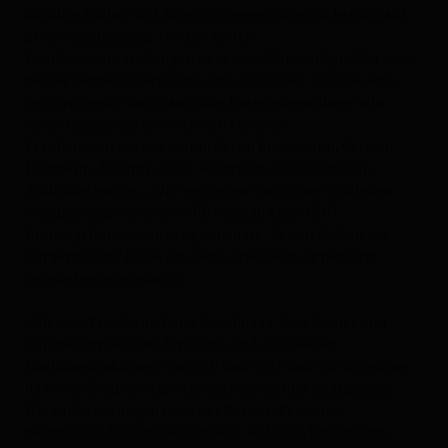
künftige Sozial- und Jugenddezernentin stößt bei uns auf
große Zustimmung. Gerade in den
Koalitionsverhandlungen haben wir Christel Sprößler noch
besser kennengelernt und sind uns sicher, dass sie eine
hervorragende hauptamtliche Kreisbeigeordnete sein
wird“, blicken die vier stellvertretenden
Fraktionsvorsitzenden Ann-Katrin Brockmann, Carsten
Helfmann, Heidrun Koch-Vollbracht und Maximilian
Schimmel voraus. „Wir werden sie nach ihrer offiziellen
Nominierung durch die SPD auch zu einer CDU-
Kreistagsfraktionssitzung einladen.“ In den Reihen der
Bürgermeister ist sie als deren kreisweite Sprecherin
bereits bestens bekannt.
Mit dem Trio Klaus-Peter Schellhaas, Lutz Köhler und
Christel Sprößler an der Spitze und den beiden
Koalitionsfraktionen von SPD und CDU sind wir uns sicher,
dass wir die großen gesellschaftlichen und finanziellen
Herausforderungen nach der Corona-Pandemie
bestmöglich bewältigen können“, so Milde, Brockmann,