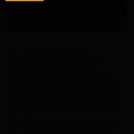
Lück ist seit ihrer Wahl zur hauptamtlichen
Kreisbeigeordneten ab 2010 maßgeblich für die
Sozialpolitik im Landkreis Darmstadt-Dieburg
verantwortlich. „Gerade die Idee der Strategischen
Sozialplanung wird auch zukünftig mit ihrem Namen eng
verbunden sein“, ergänzt der Erste Kreisbeigeordnete Lutz
Köhler. „Ich danke ihr auch persönlich für die jahrelange
Zusammenarbeit zunächst in meiner Oppositionsrolle, aber
auch in den letzten Wochen und Monaten in gemeinsamer
Regierungsverantwortung.“
Das Vorschlagsrecht für die Nachfolge von Rosemarie Lück
zum 1. Januar 2022 liegt bei der SPD. „Christel Sprößler als