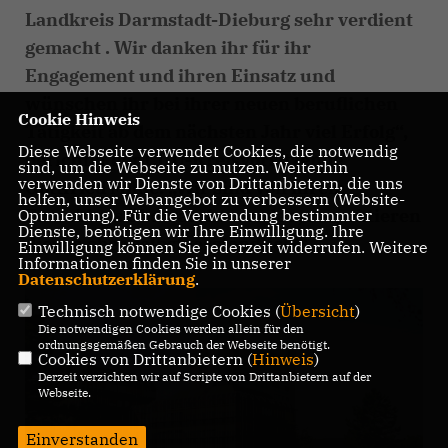
Landkreis Darmstadt-Dieburg sehr verdient
gemacht . Wir danken ihr für ihr
Engagement und ihren Einsatz und
wünschen ihr bei ihrer neuen beruflichen
Cookie Hinweis
Tätigkeit ab dem nächsten Jahr viel Erfolg“,
Diese Webseite verwendet Cookies, die notwendig
berichtet der CDU-Kreisvorsitzende
sind, um die Webseite zu nutzen. Weiterhin
verwenden wir Dienste von Drittanbietern, die uns
Gottfried Milde. „Wir sind von ihrem
helfen, unser Webangebot zu verbessern (Website-
Entschluss überrascht worden, respektieren
Optmierung). Für die Verwendung bestimmter
Dienste, benötigen wir Ihre Einwilligung. Ihre
diesen aber selbstverständlich.“
Einwilligung können Sie jederzeit widerrufen. Weitere
Informationen finden Sie in unserer
Datenschutzerklärung
.
Technisch notwendige Cookies (
Übersicht
)
Die notwendigen Cookies werden allein für den
ordnungsgemäßen Gebrauch der Webseite benötigt.
Cookies von Drittanbietern (
Hinweis
)
Derzeit verzichten wir auf Scripte von Drittanbietern auf der
Webseite.
Einverstanden