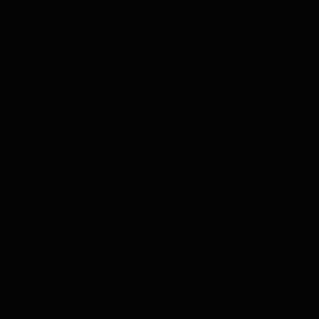
Millionen Euro in die Zukunft und Bildung unserer Kinder
investieren. Ein Großteil fließt in Erweiterungsmaßnahmen
an Grundschulen, da die Schülerzahlen in unserem
Landkreis weiterhin steigen und wir den Ganztagsausbau
konsequent vorantreiben“, erläutern die beiden
Schulpolitiker Matti Merker (SPD) und Sebastian Sehlbach
(CDU).
Die Koalition aus SPD und CDU ist mit dem klaren Willen
angetreten, den Landkreis zu gestalten und nicht zu
verwalten. Dazu sind konsolidierte Kreisfinanzen die
Grundlage. Wir wollen weiterhin dauerhaft in den Schulbau
investieren, den Klimawandel aktiv gestalten, den ÖPNV
ausbauen, die medizinische Versorgung unserer fast
300.000 Einwohnerinnen und Einwohner gewährleisten,
die Digitalisierung vorantreiben und den sozialen
Zusammenhalt sicherstellen“, stellen Zeißler und Larem die
Schwerpunkte der Koalition nochmals dar.
Auch wenn schwierige und unangenehme