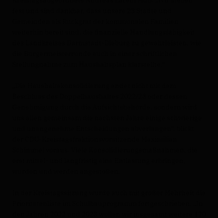
Kreistagsabgeordnete Andreas Larem MdB. „Wir stellen
fest und sind dankbar, dass unsere 23 Städte und
Gemeinden als Rückgrat der kommunalen Familien
weiterhin bereit sind, die finanzielle Handlungsfähigkeit
des Landkreises Darmstadt-Dieburg zu gewährleisten, wie
die Bürgermeisterrunde auch in einer schriftlichen
Stellungnahme zum Haushaltsplan klarstellte.“
Die Haushaltskonsolidierung endet nicht mit dem
Beschluss des Doppelhaushaltes 2022/23 oder dessen
Genehmigung durch die Aufsichtsbehörde, sondern wird
uns allen gemeinsam die nächsten Jahre einige schwierige
und unangenehme Entscheidungen abverlangen“, blickt
der CDU-Kreistagsfraktionsvorsitzende Maximilian
Schimmel voraus. Viele Konsolidierungsmaßnahmen, die
erst mittel- und langfristig eine Entlastung erbringen,
wurden und werden angestoßen.
In der Kreistagssitzung wurde auch mit großer Mehrheit die
Prioritätenliste im Schulbauprogramm fortgeschrieben. „In
den Jahren 2022 und 2023 wollen wir insgesamt weitere 120