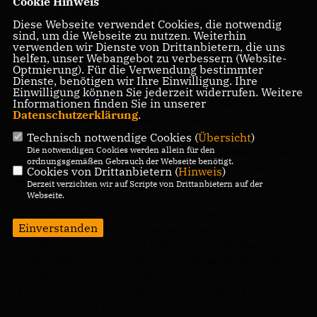
Cookie Hinweis
und nachhaltig den Haushalt des Landkreises zu
Diese Webseite verwendet Cookies, die notwendig
konsolidieren, den Vorgaben der Aufsichtsbehörde
sind, um die Webseite zu nutzen. Weiterhin
nachzukommen, aber auch unsere 23 Städte und
verwenden wir Dienste von Drittanbietern, die uns
helfen, unser Webangebot zu verbessern (Website-
Gemeinden nicht zu überfordern. Wir wollen als
Optmierung). Für die Verwendung bestimmter
kommunale Familie die schwierigen finanziellen
Dienste, benötigen wir Ihre Einwilligung. Ihre
Rahmenbedingen und großen Herausforderungen u. a. die
Einwilligung können Sie jederzeit widerrufen. Weitere
Informationen finden Sie in unserer
Auswirkungen der Corona-Pandemie und des Ukraine-
Datenschutzerklärung
.
Kriegs mit einer einhergehenden hohen Inflation der
nächsten Zeit gemeinsam meistern“, so der
Technisch notwendige Cookies (
Übersicht
)
Die notwendigen Cookies werden allein für den
haushaltspolitische Sprecher der CDU Nils Zeißler. Um dies
ordnungsgemäßen Gebrauch der Webseite benötigt.
zu gewährleisten, ist eine ganzheitliche Betrachtung des
Cookies von Drittanbietern (
Hinweis
)
Haushaltsplans des Landkreises vorzunehmen.
Derzeit verzichten wir auf Scripte von Drittanbietern auf der
Webseite.
Auf der Ausgabenseite des Haushaltsplans wurden in der
Einverstanden
Ergänzungsvorlage des Kreisausschusses
Ergebnisverbesserungen in Höhe von ca. 15 Millionen Euro
im Jahr 2022 erzielt“, berichtet der Vorsitzende des Haupt-
und Finanzausschusses und stellvertretende
Fraktionsvorsitzende Markus Crößmann (SPD). Ebenso
wurde durch den Kreisausschuss eine Haushaltssperre