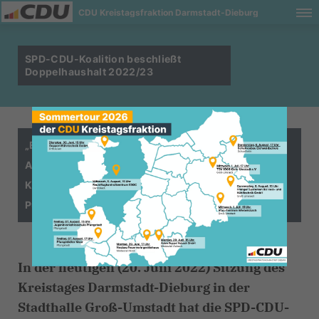
CDU Kreistagsfraktion Darmstadt-Dieburg
SPD-CDU-Koalition beschließt
Doppelhaushalt 2022/23
Ergebnisverbesserungen seit der Einbringung im
April von 15 Millionen Euro und Absenken der
Kreisumlagenerhöhung ab 2023 auf 0,85 %-
Punkte!“
In der heutigen (20. Juni 2022) Sitzung des
Kreistages Darmstadt-Dieburg in der
Stadthalle Groß-Umstadt hat die SPD-CDU-