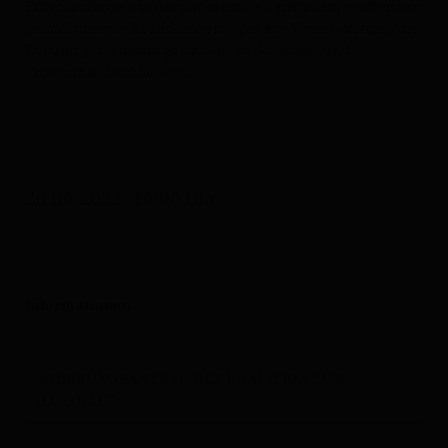
Entscheidungen in der nächsten Zeit anstehen, werden wir
gemäß unseres Koalitionsvertrages aus Verantwortung, die
Zukunft gemeinsam gestalten“, so Schimmel und
Crößmann abschließend.
20.06.2022, 16:00 Uhr
Informationen
ÄNDERUNGSANTRAG DER KOALITION ZUM
HAUSHALT