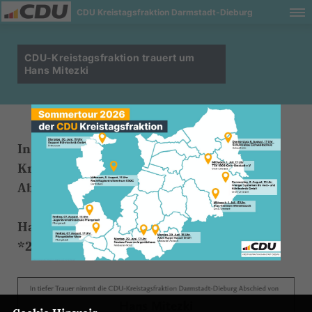
CDU Kreistagsfraktion Darmstadt-Dieburg
CDU-Kreistagsfraktion trauert um
Hans Mitezki
In tiefer Trauer nimmt die CDU-
Kreistagsfraktion Darmstadt-Dieburg
Abschied von
Hans Mitezki
*24.11.1930 +01.12.2022