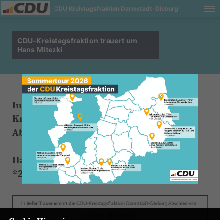
CDU Kreistagsfraktion Darmstadt-Dieburg
CDU-Kreistagsfraktion trauert um
Hans Mitezki
In tiefer Trauer nimmt die CDU-
Kreistagsfraktion Darmstadt-Dieburg
Abschied von
Hans Mitezki
*24.11.1930 +01.12.2022