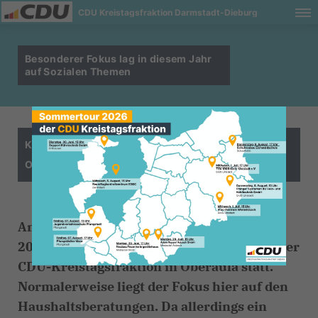
CDU Kreistagsfraktion Darmstadt-Dieburg
Besonderer Fokus lag in diesem Jahr
auf Sozialen Themen
Klausurtagung der CDU-Kreistagsfraktion in
Oberaula
Am Wochenende des 18. bis 20. November
2022 fand die alljährliche Klausurtagung der
CDU-Kreistagsfraktion in Oberaula statt.
Normalerweise liegt der Fokus hier auf den
Haushaltsberatungen. Da allerdings ein