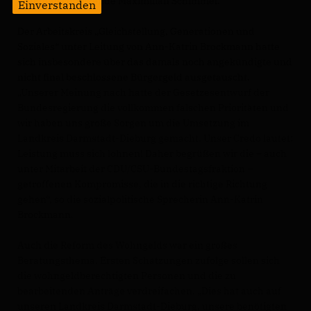
Fraktionsvorsitzende Maximilian Schimmel.
Einverstanden
Der Arbeitskreis „Gleichstellung, Generationen und
Soziales“ unter Leitung von Ann-Katrin Brockmann hatte
sich insbesondere über das damals noch angekündigte und
nicht final beschlossene Bürgergeld ausgetauscht.
Unserer Meinung nach hatte der Gesetzesentwurf der
Bundesregierung die vollkommen falschen Prioritäten und
wir haben uns große Sorgen um die Umsetzung im
Landkreis Darmstadt-Dieburg gemacht. Unser Credo lautet:
Leistung muss sich lohnen! Daher begrüßen wir die – auch
unter Mitarbeit der CDU/CSU-Bundestagsfraktion –
getroffenen Kompromisse, die in die richtige Richtung
gehen“, so die sozialpolitische Sprecherin Ann-Katrin
Brockmann.
Auch die Reform des Wohngelds war ein großes
Beratungsthema. Ersten Schätzungen zufolge sollen sich
die wohngeldberechtigten Personen und die zu
bearbeitenden Anträge verdreifachen. „Dies hat auch auf
unseren Landkreis Darmstadt-Dieburg, unsere benötigten