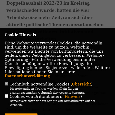
Doppelhaushalt 2022/23 im Kreistag
verabschiedet wurde, hatten die vier
Arbeitskreise mehr Zeit, um sich über
aktuelle politische Themen auszutauschen
und daraus Positionen, Initiativen und
Cookie Hinweis
Anträge zu erarbeiten.
Diese Webseite verwendet Cookies, die notwendig
sind, um die Webseite zu nutzen. Weiterhin
verwenden wir Dienste von Drittanbietern, die uns
Neben den regelmäßigen Themen der
helfen, unser Webangebot zu verbessern (Website-
Haushaltskonsolidierung, dem Schulbau, der
Optmierung). Für die Verwendung bestimmter
Dienste, benötigen wir Ihre Einwilligung. Ihre
Krankenhausentwicklung und dem ÖPNV standen dieses
Einwilligung können Sie jederzeit widerrufen. Weitere
Jahr vor allem soziale Themen im Vordergrund. Besonders
Informationen finden Sie in unserer
Datenschutzerklärung
.
interessant waren die Ausführungen des Ersten
Kreisbeigeordneten Lutz Köhler aus seinem sehr
Technisch notwendige Cookies (
Übersicht
)
umfangreichen Dezernat. „Auch über den Besuch von
Die notwendigen Cookies werden allein für den
Landrat Klaus Peter Schellhaas haben wir uns sehr gefreut.
ordnungsgemäßen Gebrauch der Webseite benötigt.
Cookies von Drittanbietern (
Hinweis
)
Mit ihm haben wir sehr intensiv über die
Derzeit verzichten wir auf Scripte von Drittanbietern auf der
Haushaltskonsolidierung und die Zukunft der Kreiskliniken
Webseite.
Darmstadt-Dieburg diskutiert“, berichtet der