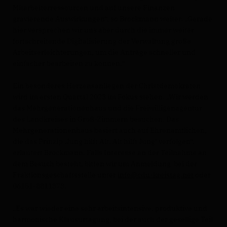
Mitarbeiterressourcen und auf unsere Finanzen
gravierende Auswirkungen“, so Brockmann weiter. „Gerade
hier versprechen wir uns aber durch die immer weiter
fortschreitende Digitalisierung der Verwaltung große
Arbeitserleichterungen, um die Anträge schneller und
einfacher bearbeiten zu können.“
Ein besonderes Herzensanliegen der Christdemokraten
wird im ersten Quartal 2023 im Fokus stehen. „Wir werden
das Mehrgenerationenhaus und die Freiwilligenagentur
des Landkreises in Groß-Zimmern besuchen. Das
Mehrgenerationenhaus basiert auch auf Ehrenamtlichen,
die das Prinzip ‚Jung hilft Alt, Alt hilft Jung‘ verfolgen“,
erläutert Brockmann. Falls Interesse an der Teilnahme an
dem Besuch besteht, bitten wir um Anmeldung bei der
Fraktionsgeschäftsstelle unter
info@cdu-kreistag.net
oder
06151-8811373.
Es war wieder eine sehr arbeitsintensive, produktive und
harmonische Klausurtagung, bei der auch der gesellige Teil