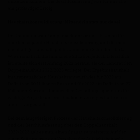
umsetzen können. Die Beschlussfassung war für uns alle
ein großartiger Erfolg.
Haushaltskonsolidierung: Mittendrin statt nur dabei
Im Kommunalwahlkampf machten wir uns als Union für
eine konsequente Haushaltskonsolidierung und für eine
nachhaltige Haushaltspolitik ohne neue Schulden stark.
Wie dramatisch die finanzielle Situation jedoch tatsächlich
ist, stellte sich erst Anfang 2022 heraus, als der Landrat den
Doppelhaushalt 2022/2023 vorlegte. Der Ergebnishaushalt
im ursprünglichen Haushaltsentwurf wies für 2022 ein
Defizit von 30 Millionen Euro und für 2023 ein Defizit von 27
Millionen Euro aus. Finanziellen Gestaltungsspielraum für
wichtige Projekte unseres Koalitionsvertrages hatte ich mir
anders vorgestellt.
Bei dem langwierigen Prozess der Haushaltskonsolidierung
und der Beschlussfassung über den Doppelhaushalt
2022/2023 galt es nun, einen Spagat zu meistern: Auf der
einen Seite musste den Vorgaben der Aufsichtsbehörde