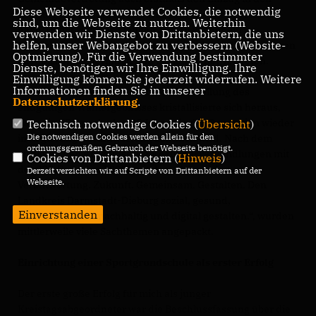
Diese Webseite verwendet Cookies, die notwendig
Kreistag des Landkreises Darmstadt-Dieburg geschafft
sind, um die Webseite zu nutzen. Weiterhin
habe. Damit sitzt nach langen Jahren wieder ein
verwenden wir Dienste von Drittanbietern, die uns
helfen, unser Webangebot zu verbessern (Website-
Bickenbacher CDU´ler im Kreistag und kann die Interessen
Optmierung). Für die Verwendung bestimmter
aller Bickenbacherinnen und Bickenbacher vertreten.
Dienste, benötigen wir Ihre Einwilligung. Ihre
Einwilligung können Sie jederzeit widerrufen. Weitere
Informationen finden Sie in unserer
Bereits wenige Wochen nach der Feststellung des
Datenschutzerklärung
.
endgültigen Wahlergebnisses kristallisierte sich heraus,
dass die CDU nach über 35 Jahren in der Opposition wieder
Technisch notwendige Cookies (
Übersicht
)
Die notwendigen Cookies werden allein für den
in Regierungsverantwortung kommen wird. Nach dem
ordnungsgemäßen Gebrauch der Webseite benötigt.
erfolgreichen Abschluss der Koalitionsverhandlungen mit
Cookies von Drittanbietern (
Hinweis
)
der SPD Ende April 2021 mit dem Slogan „Aus
Derzeit verzichten wir auf Scripte von Drittanbietern auf der
Webseite.
Verantwortung. Zukunft. Gemeinsam. Gestalten. Den
Landkreis Darmstadt-Dieburg sozial, gesund,
Einverstanden
klimafreundlich, nachhaltig und digital gestalten.“, wurden
mittlerweile viele Sachthemen angepackt.
Einrichtung einer Sportgrundschule als erster Erfolg
Der erste große Erfolg für mich als junger
Kreistagsabgeordneter war die Beschlussfassung über die