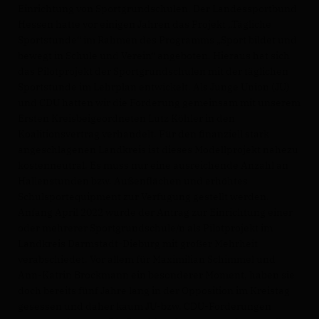
Einrichtung von Sportgrundschulen. Der Landessportbund
Hessen hatte vor einigen Jahren das Projekt „Tägliche
Sportstunde“ im Rahmen des Programms „Sport bildet und
bewegt in Schule und Verein“ angeboten. Hieraus hat sich
das Pilotprojekt der Sportgrundschulen mit der täglichen
Sportstunde im Lehrplan entwickelt. Als Junge Union (JU)
und CDU hatten wir die Forderung gemeinsam mit unserem
Ersten Kreisbeigeordneten Lutz Köhler in den
Koalitionsvertrag verhandelt. Für den finanziell stark
angeschlagenen Landkreis ist dieses Modellprojekt nahezu
kostenneutral. Es muss nur eine ausreichende Anzahl an
Hallenstunden bzw. Außenflächen und erhöhtes
Schulsportequipment zur Verfügung gestellt werden.
Anfang April 2022 wurde der Antrag zur Einrichtung einer
oder mehrerer Sportgrundschule/n als Pilotprojekt im
Landkreis Darmstadt-Dieburg mit großer Mehrheit
verabschiedet. Vor allem für Maximilian Schimmel und
Ann-Katrin Brockmann ein besonderer Moment, haben sie
doch bereits fünf Jahre lang in der Opposition im Kreistag
gesessen und daher kaum JU-bzw. CDU-Forderungen