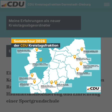
CDU Kreistagsfraktion Darmstadt-Dieburg
Meine Erfahrungen als neuer
Kreistagsabgeordneter
Ein Beitrag von Nils Zeißler
Eindreiviertel Jahre nach der
Kommunalwahl 2021 – Mittendrin zwischen
Regierungsbeteiligung,
Haushaltskonsolidierung und Einrichtung
einer Sportgrundschule