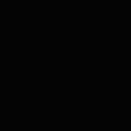
(Regierungspräsidium Darmstadt) nachgekommen werden
und auf der anderen Seite war es ausdrückliches Ziel, die
kommunale Familie mit den 23 Städten und Gemeinden des
Landkreises nicht zu überfordern. Für mich als
finanzpolitischer Sprecher und Mitglied einer
Gemeindevertretung war dies eine große Herausforderung.
Am Ende gelang es uns, Ergebnisverbesserungen in Höhe
von ca. 23 Millionen Euro zu erzielen und die Kreisumlage
gegenüber dem Erstentwurf noch zu senken. Der
Höhepunkt meiner bisherigen Zeit im Kreistag war jedoch
die Haushaltsrede und so durfte ich für die Kreiskoalition
die Haushaltsdebatte in der Juni-Kreistagssitzung
eröffnen.
Ein großer Schwerpunkt der bisherigen inhaltlichen Arbeit
bildet das neu aufgelegte und stark überarbeitete
Schulbauprogramm. Mit dem Schwerpunkt auf dem
Neubau von Grundschulen setzt unser Schuldezernent Lutz
Köhler neue Akzente. Von diesem Schulbauprogramm
profitieren alle unsere Städte und Gemeinden und damit