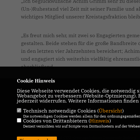
Ich beglückwünsche Achim Grimm sehr zu dieser
(Un-)Ruhestand viel Zeit mit seiner Familie und al
wichtiges Mitglied unserer Kreistagsfraktion blei
Es freut mich sehr, mit zwei so Engagierten gem
gestalten. Beide stehen für die große Bandbreite 
in den letzten vier Jahrzehnten bereichert; Ac
und engagiert sich weiterhin vielfältig ehrenamtli
abschließend.
Cookie Hinweis
Diese Webseite verwendet Cookies, die notwendig si
Homepage der CDU Kreistagsfraktion
Webangebot zu verbessern (Website-Optmierung). Fü
Darmstadt - Dieburg
jederzeit widerrufen. Weitere Informationen finden
Technisch notwendige Cookies (
Übersicht
)
IMPRESSUM
DATENSCHUTZ
Die notwendigen Cookies werden allein für den ordnungsgemäßen 
Cookies von Drittanbietern (
Hinweis
)
KONTAKT
Derzeit verzichten wir auf Scripte von Drittanbietern auf der Websei
@2026 CDU Kreistagsfraktion Darmstadt-Dieburg