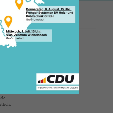
12.07.2023, 12:51 Uhr
am
ser
eim-
eter
 seit
s (CDU)
nde
tlich.