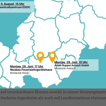
sser und Hessischer Verdienstorden 
m Kreisausschussmitglied Marco Hes
nd auf Schloss Heiligenberg in Seeh
Landes Hessen durch Landrat Klaus P
Der 65-jährige selbstständige Rechtsanwalt engagiert sich
1977 für die Christlich Demokratische Union Deutschland
auf verschiedenen Ebenen sowohl in seiner Heimatgemei
Seeheim-Jugenheim als auch auf Landkreisebene ehrenam