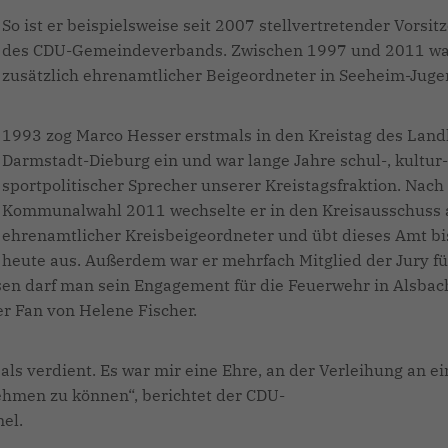
So ist er beispielsweise seit 2007 stellvertretender Vorsit
des CDU-Gemeindeverbands. Zwischen 1997 und 2011 wa
zusätzlich ehrenamtlicher Beigeordneter in Seeheim-Jug
1993 zog Marco Hesser erstmals in den Kreistag des Land
Darmstadt-Dieburg ein und war lange Jahre schul-, kultur
sportpolitischer Sprecher unserer Kreistagsfraktion. Nach
Kommunalwahl 2011 wechselte er in den Kreisausschuss 
ehrenamtlicher Kreisbeigeordneter und übt dieses Amt bi
heute aus. Außerdem war er mehrfach Mitglied der Jury f
sen darf man sein Engagement für die Feuerwehr in Alsbac
er Fan von Helene Fischer.
ls verdient. Es war mir eine Ehre, an der Verleihung an e
ehmen zu können“, berichtet der CDU-
el.