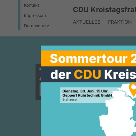
Kontakt
CDU Kreistagsfra
Impressum
AKTUELLES
FRAKTION
Datenschutz
Zwei vollk
Ehrungen