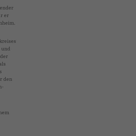
zender
r er
enheim.
kreises
- und
 der
als
s
ür den
h-
inem