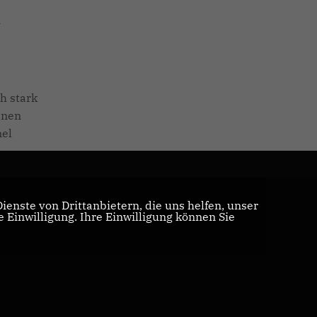
n
h stark
enen
mel
enste von Drittanbietern, die uns helfen, unser
Einwilligung. Ihre Einwilligung können Sie
Realisation: Sharkness Media GmbH & Co. KG