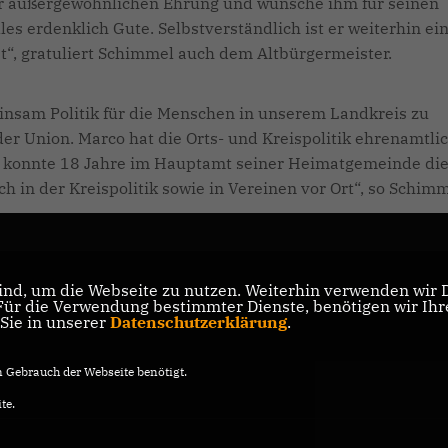
 außergewöhnlichen Ehrung und wünsche ihm für seinen
les erdenklich Gute. Selbstverständlich ist er weiterhin ei
bt“, gratuliert Schimmel auch dem Altbürgermeister.
einsam Politik für die Menschen in unserem Landkreis zu
der Union. Marco hat die Orts- und Kreispolitik ehrenamtlic
him konnte 18 Jahre im Hauptamt seiner Heimatgemeinde di
ch in der Kreispolitik sowie in Vereinen vor Ort“, so Schim
nd, um die Webseite zu nutzen. Weiterhin verwenden wir Di
r die Verwendung bestimmter Dienste, benötigen wir Ihre 
 Sie in unserer
Datenschutzerklärung
.
Gebrauch der Webseite benötigt.
te.