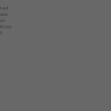
3 auf
 kam,
hen
ht nur
00