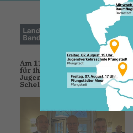
Landesehrenbrief für Marco He
Bande für Achim Grimm
Am 11. Mai 2023 wurde unsere
für ihn vollkommen überrasche
Jugenheim der Ehrenbrief des 
Schellhaas verliehen.