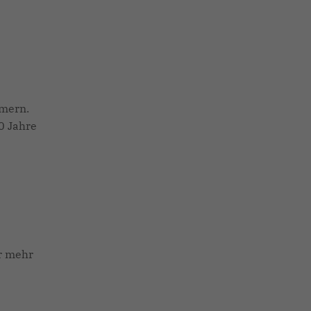
mmern.
0 Jahre
er mehr