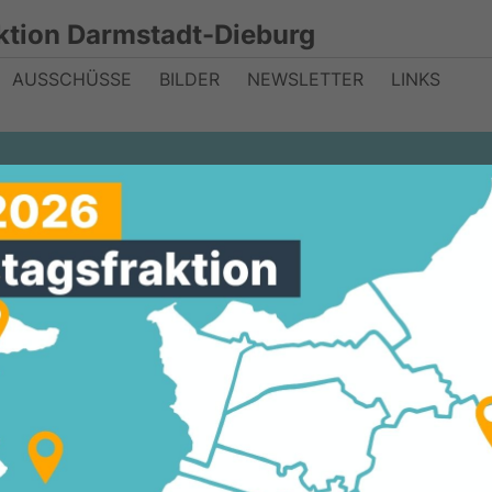
ktion Darmstadt-Dieburg
AUSSCHÜSSE
BILDER
NEWSLETTER
LINKS
ommen verdiente