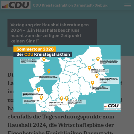
CDU Kreistagsfraktion Darmstadt-Dieburg
Vertagung der Haushaltsberatungen
2024 – „Ein Haushaltsbeschluss
macht zum derzeitigen Zeitpunkt
keinen Sinn!“
Die Haushaltsberatungen 2024 des
Landkreises Darmstadt-Dieburg finden erst
im Frühjahr 2024 statt. Nach dem Haupt-
und Finanzausschuss am 4. Dezember 2023
hat der Kreistag in seiner heutigen Sitzung
ebenfalls die Tagesordnungspunkte zum
Haushalt 2024, die Wirtschaftspläne der
Eigenbetriebe Kreiskliniken Darmstadt-