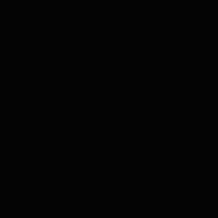
Ein Haushaltsbeschluss macht zum derzeitigen Zeitpunkt
keinen Sinn“, berichten die beiden finanzpolitischen
Sprecher Markus Crößmann (SPD) und Nils Zeißler (CDU).
Natürlich hat uns das ernüchternde Schreiben des
Regierungspräsidiums (RP) zu so einem frühen Zeitpunkt
negativ überrascht, denn die Aufsichtsbehörde hat sich
nicht in den politischen Willensbildungsprozess
einzumischen.“ Das RP hatte bereits zwei Tage nach der
Haushaltseinbringung durch Landrat Klaus Peter
Schellhaas ein Schreiben an den Landkreis geschickt, in
dem es ankündigt, diesen vorliegenden Haushaltsentwurf
so nicht zu genehmigen.
Großes Vertrauen haben die Kommunalpolitiker in ihre
beiden Landesparteien, die derzeit
Koalitionsverhandlungen in Wiesbaden führen. „Wir
versprechen uns dort positive Effekte für die Finanzen der
Landkreise, kreisfreien Städte sowie Städte und