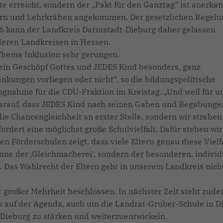
te erreicht, sondern der „Pakt für den Ganztag“ ist anerka
tern und Lehrkräften angekommen. Der gesetzlichen Regelu
6 kann der Landkreis Darmstadt-Dieburg daher gelassen
deren Landkreisen in Hessen.
hema Inklusion sehr gerungen.
ein Geschöpf Gottes und JEDES Kind besonders, ganz
nkungen vorliegen oder nicht“, so die bildungspolitische
ngnahme für die CDU-Fraktion im Kreistag. „Und weil für u
 darauf, dass JEDES Kind nach seinen Gaben und Begabunge
die Chancengleichheit an erster Stelle, sondern wir streben
ordert eine möglichst große Schulvielfalt. Dafür stehen wir
 Förderschulen zeigt, dass viele Eltern genau diese Vielf
Sinne der ‚Gleichmacherei‘, sondern der besonderen, indivi
Das Wahlrecht der Eltern geht in unserem Landkreis nich
 großer Mehrheit beschlossen. In nächster Zeit steht zude
 auf der Agenda, auch um die Landrat-Gruber-Schule in D
-Dieburg zu stärken und weiterzuentwickeln.