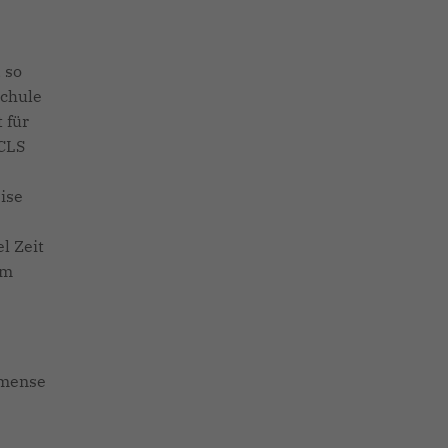
 so
schule
 für
GCLS
ise
l Zeit
im
mmense