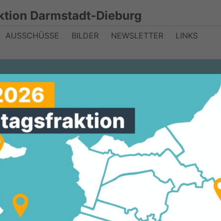
ktion Darmstadt-Dieburg
AUSSCHÜSSE
BILDER
NEWSLETTER
LINKS
chule für jedes 