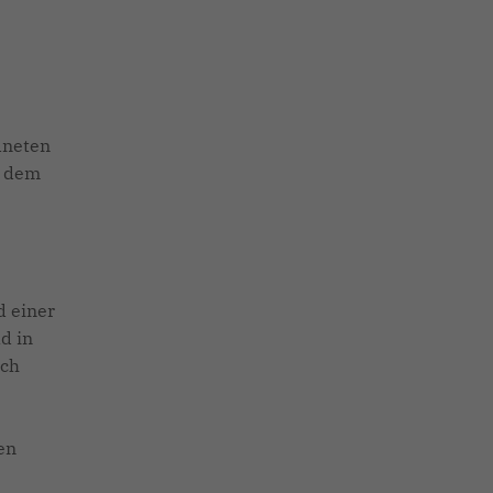
dneten
t dem
d einer
d in
uch
en