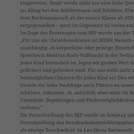
eingetreten. Somit wurde nicht nur eine hohe Quo
im Alltag bei den Schülerinnen und Schülern, El
dem Rechtsanspruch ab der ersten Klasse ab 202
entgegensehen – ganz im Gegensatz zu vielen an
Im Zuge der Beratungen zum SEP wurde um das T
Für uns als Christdemokraten ist JEDER Mensch 
unabhängig, ob körperliche oder geistige Einschrä
Sprecherin Heidrun Koch-Vollbracht in der Stellu
jedes Kind besonders ist, legen wir großen Wert
gefördert und gefordert wird. Für uns steht nicht 
bestmöglichen Chancen für jedes Kind an! Dies erf
Gerade die hohe Nachfrage nach Plätzen an unseren
schätzen. Inklusion: Ja, natürlich, aber nicht im 
Umstände, Begabungen und Fördermöglichkeiten. 
verloren.“
Die Fortschreibung des SEP wurde im Kreistag mit
Fortschreibung des Berufsschulentwicklungsplans
als einzige Berufsschule im Landkreis Darmstadt