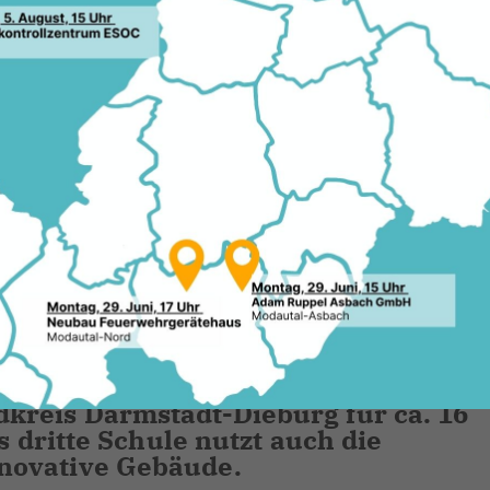
4 – 2027/28 verabschiedet und Besu
-Christoph-Lichtenberg-Schule in Ob
cklungsplans 2023/2024 – 2027/2028 
n
itzende des Ausschusses für Schule,
lbach, wieder der guten Tradition ge
ng in eine der derzeit 81 staatlichen
t-Dieburg eingeladen. Tagungsort w
tifunktionsgebäude zwischen der
 der Edward-Flanagan-Schule in
kreis Darmstadt-Dieburg für ca. 16
s dritte Schule nutzt auch die
novative Gebäude.