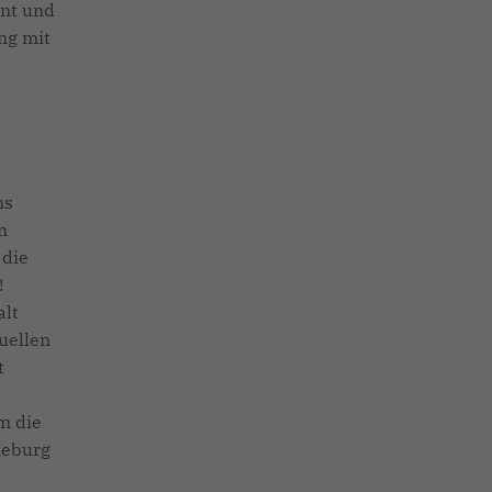
nnt und
ng mit
ns
n
 die
!
alt
duellen
t
m die
ieburg