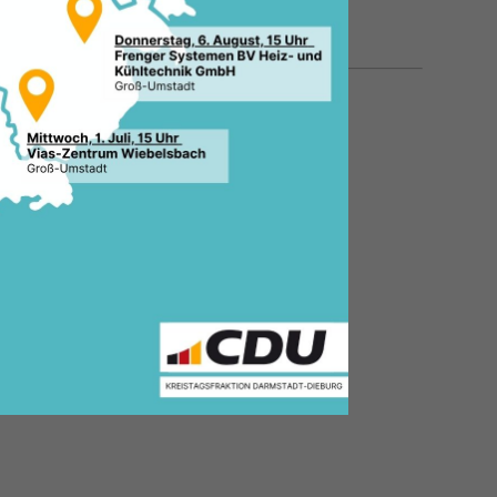
09.02.2024, 12:05 Uhr
ch
er-
für
folgt
ar