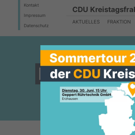
Kontakt
CDU Kreistagsfra
Impressum
AKTUELLES
FRAKTION
Datenschutz
Die beste S