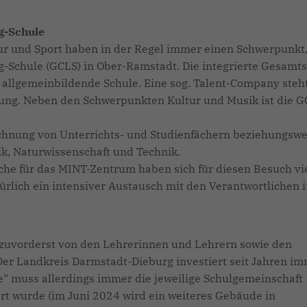
g-Schule
tur und Sport haben in der Regel immer einen Schwerpunkt,
-Schule (GCLS) in Ober-Ramstadt. Die integrierte Gesamt
e allgemeinbildende Schule. Eine sog. Talent-Company steht
ung. Neben den Schwerpunkten Kultur und Musik ist die 
hnung von Unterrichts- und Studienfächern beziehungswe
k, Naturwissenschaft und Technik.
iche für das MINT-Zentrum haben sich für diesen Besuch vie
rlich ein intensiver Austausch mit den Verantwortlichen 
e zuvorderst von den Lehrerinnen und Lehrern sowie den
er Landkreis Darmstadt-Dieburg investiert seit Jahren i
“ muss allerdings immer die jeweilige Schulgemeinschaft
ert wurde (im Juni 2024 wird ein weiteres Gebäude in