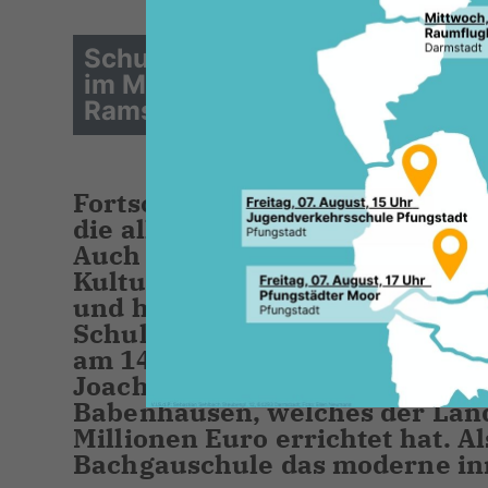
Schulentwicklungsplan 2023/2
im MINT-Zentrum an der Georg
Ramstadt
Fortschreibung des Schulentwi
die allgemeinbildenden Schule
Auch im Jahr 2023 ist der Vors
Kultur und Sport, Sebastian Seh
und hat zu einer Ausschusssitzu
Schulen im Landkreis Darmstad
am 14. September 2023 das Mul
Joachim-Schumann-Schule und
Babenhausen, welches der Land
Millionen Euro errichtet hat. Al
Bachgauschule das moderne in