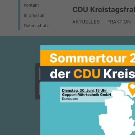
Kontakt
CDU Kreistagsfra
Impressum
AKTUELLES
FRAKTION
Datenschutz
Müllheizkr
Investition