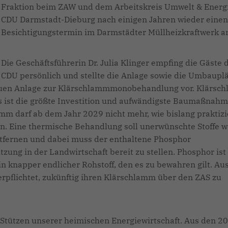
Fraktion beim ZAW und dem Arbeitskreis Umwelt & Energ
CDU Darmstadt-Dieburg nach einigen Jahren wieder eine
Besichtigungstermin im Darmstädter Müllheizkraftwerk a
Die Geschäftsführerin Dr. Julia Klinger empfing die Gäste 
CDU persönlich und stellte die Anlage sowie die Umbaupl
neuen Anlage zur Klärschlammmonobehandlung vor. Klärsc
s ist die größte Investition und aufwändigste Baumaßnahm
m darf ab dem Jahr 2029 nicht mehr, wie bislang praktizie
n. Eine thermische Behandlung soll unerwünschte Stoffe w
fernen und dabei muss der enthaltene Phosphor
ng in der Landwirtschaft bereit zu stellen. Phosphor ist
n knapper endlicher Rohstoff, den es zu bewahren gilt. Au
rpflichtet, zukünftig ihren Klärschlamm über den ZAS zu
 Stützen unserer heimischen Energiewirtschaft. Aus den 2