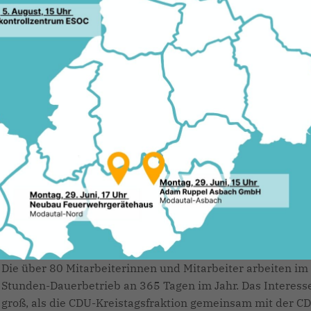
tadt und informiert sich über
urg und Odenwald arbeiten mit der S
fallverwertung Südhessen (ZAS)
 Müllheizkraftwerk in der Darmstädt
 für die Mitglieder des ZAS sowie
en Abfall. Die Abfallmenge beträgt
Die über 80 Mitarbeiterinnen und Mitarbeiter arbeiten im
Stunden-Dauerbetrieb an 365 Tagen im Jahr. Das Interess
groß, als die CDU-Kreistagsfraktion gemeinsam mit der C