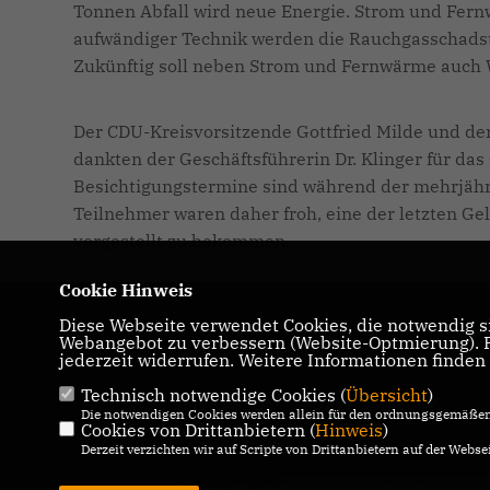
Tonnen Abfall wird neue Energie. Strom und Fer
aufwändiger Technik werden die Rauchgasschadsto
Zukünftig soll neben Strom und Fernwärme auch W
Der CDU-Kreisvorsitzende Gottfried Milde und d
dankten der Geschäftsführerin Dr. Klinger für da
Besichtigungstermine sind während der mehrjähr
Teilnehmer waren daher froh, eine der letzten Ge
vorgestellt zu bekommen.
Cookie Hinweis
Diese Webseite verwendet Cookies, die notwendig si
Homepage der CDU Kreistagsfraktion
Webangebot zu verbessern (Website-Optmierung). Fü
Darmstadt - Dieburg
jederzeit widerrufen. Weitere Informationen finden
Technisch notwendige Cookies (
Übersicht
)
IMPRESSUM
DATENSCHUTZ
Die notwendigen Cookies werden allein für den ordnungsgemäßen 
Cookies von Drittanbietern (
KONTAKT
Hinweis
)
Derzeit verzichten wir auf Scripte von Drittanbietern auf der Websei
@2026 CDU Kreistagsfraktion Darmstadt-Dieburg