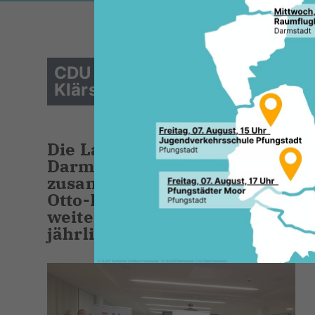
CDU besichtigt Anlage in Darms
Klärschlammverbrennung
Die Landkreise Darmstadt-Dieb
Darmstadt im Zweckverband Ab
zusammen. Dieser betreibt das
Otto-Röhm-Straße und verbrennt
weitere Partner den angeliefert
jährlich ca. 200.000 Tonnen.