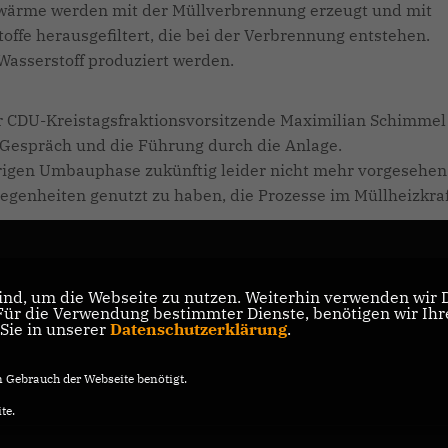
nwärme werden mit der Müllverbrennung erzeugt und mit
ffe herausgefiltert, die bei der Verbrennung entstehen.
asserstoff produziert werden.
er CDU-Kreistagsfraktionsvorsitzende Maximilian Schimmel
s Gespräch und die Führung durch die Anlage.
igen Umbauphase zukünftig leider nicht mehr vorgesehen.
legenheiten genutzt zu haben, die Prozesse im Müllheizkra
nd, um die Webseite zu nutzen. Weiterhin verwenden wir Di
r die Verwendung bestimmter Dienste, benötigen wir Ihre 
 Sie in unserer
Datenschutzerklärung
.
Gebrauch der Webseite benötigt.
te.