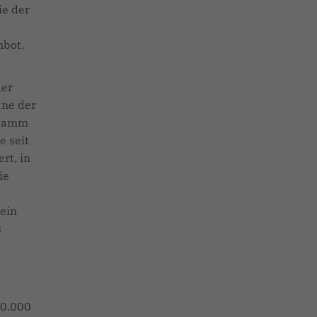
ie der
n
nbot.
der
äne der
hlamm
e seit
rt, in
ie
 ein
s
00.000