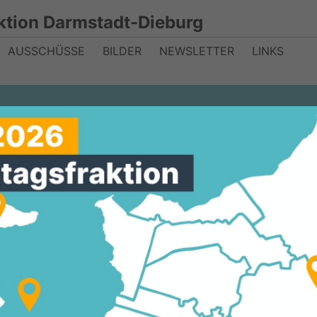
ktion Darmstadt-Dieburg
AUSSCHÜSSE
BILDER
NEWSLETTER
LINKS
aftwerk vor groß
en