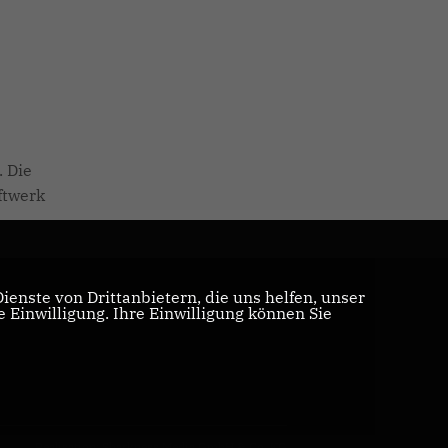
 Die
ftwerk
enste von Drittanbietern, die uns helfen, unser
Einwilligung. Ihre Einwilligung können Sie
Realisation: Sharkness Media GmbH & Co. KG