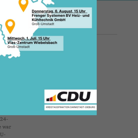
09.02.2024, 12:04 Uhr
tadt
er
 24-
e war
DU-