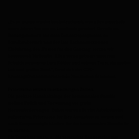
Es ist immer wieder beeindruckend, was alles innerhalb
eines Jahres bei uns im Landkreis passiert. Gerade im
Bildungsbereich mit dem Zukunftsprogramm im
Schulbaubereich und der fast flächendeckenden
Einführung des ‚Paktes für den Ganztag‘ setzen wir
hessenweit Maßstäbe. Allen voran gebührt unserem
Schuldezernenten Lutz Köhler und seinem Team ein großes
Lob und großer Dank“, freut sich der CDU-
Kreistagsfraktionsvorsitzende Maximilian Schimmel.
Prioritäten setzen in schwierigen Zeiten
Die prekäre Haushaltslage der kommunalen Familie
stellten Politik und Verwaltung vor große
Herausforderungen. Daher waren alle vier Arbeitskreise
aufgerufen, Prioritäten für ihre Ausgaben zu setzen und
nach Einsparmöglichkeiten für die kommenden Haushalte
zu suchen.
Ein Vorschlag war u. a. die verstärkte Kooperation mit