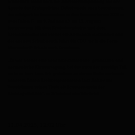
Schließlich stand noch die Jahresterminplanung auf der
Agenda der Kreispolitiker. Dabei wurde auch beschlossen,
die erfolgreiche Sommertour in den Sommerferien 2025 in
zwei Teilen (7. bis 9. Juli und 13. bis 15. August)
fortzusetzen. Mit dem Kreiselternbeirat und dem
Kreisschülerrat soll wieder ein Austausch stattfinden und
der nächste Schulbesuch führt die CDU´ler in die Carlo-
Mierendorff-Schule nach Griesheim.
Es war wieder eine sehr arbeitsintensive, produktive und
harmonische Klausurtagung, bei der auch der gesellige Teil
nicht zu kurz kam. Ich gratuliere an dieser Stelle nochmals
unserem Ersten Kreisbeigeordneten Lutz Köhler zur
Verteidigung seines Titels als Schützenkönig der
Kreistagsfraktion“, so Schimmel abschließend.
11.04.2025, 12:02 Uhr