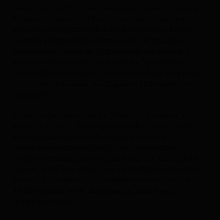
gemeinnützigen Organisationen auszubauen, um soziale
Projekte effizienter und kostengünstiger zu realisieren.
Auch Fördermöglichkeiten durch Bund und Land sollen
verstärkt geprüft und genutzt werden, um finanzielle
Spielräume zu erweitern. Zudem wurde der Fokus auf
innovative Ansätze gelegt, wie etwa die Digitalisierung
sozialer Dienstleistungen. Diese könnten langfristig Kosten
sparen und gleichzeitig den Zugang zu Hilfsangeboten
erleichtern.
Außerdem befassten sich die Christdemokraten sehr
intensiv mit der Müllentsorgung und diskutierten neue
Entwicklungen beim Zweckverband Abfall- und
Wertstoffeinsammlung (ZAW), dem Zweckverband
Abfallverwertung Südhessen (ZAS) und der AZUR. Hierbei
ging es um die Baumaßnahmen am Müllheizkraftwerk in
Darmstadt (vor allem zur Klärschlammverbrennung) und
die Entwicklung der Müllgebühren aufgrund stetig
steigender Kosten.