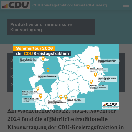
CDU Kreistagsfraktion Darmstadt-Dieburg
Produktive und harmonische
Klausurtagung
Bildungsthemen und Sparkassenfusion standen im
Fokus der Klausurtagung der CDU-
Kreistagsfraktion 2024 in Oberaula – Sommertour
2025 wieder in Planung
Am Wochenende des 22. bis 24. November
2024 fand die alljährliche traditionelle
Klausurtagung der CDU-Kreistagsfraktion in