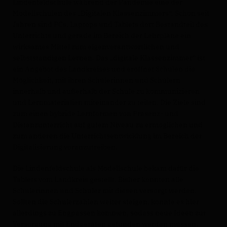
Lindenfeldschule während der Pandemie eine der
Modellschulen des „Digitalen Klassenzimmers“. Schon seit
Jahren sind PCs, Laptops und Tablets dort Bestandteil des
Unterrichts und gerade im Bereich der Lehrpläne ein
wirksames Mittel zum eigenverantwortlichen und
selbstständigen Lernen. Das „digitale Klassenzimmer“ ist
ein Angebot des Landkreises und eröffnet Schulen die
Möglichkeit, mit ihren Schülerinnen und Schülern
innerhalb und außerhalb der Schule zu kommunizieren
und Lernmaterialien miteinander zu teilen. Die Ziele sind
zum einen hybride Lernformen von Präsenz- und
Distanzunterricht auf gutem Niveau zu ermöglichen und
zum anderen die Unterrichtsentwicklung im Bereich der
Digitalisierung voranzutreiben.
Die Lindenfeldschule als Modellschule bekam dafür die
Tablets vom Landkreis gestellt. Bisher konnten alle
Schülerinnen und Schüler mit diesen versorgt werden.
Sollten die Schülerzahlen weiter steigen, könnte es hier
allerdings zu Engpässen kommen, sodass neue Ideen zur
Versorgung mit Endgeräten gefunden werden müssen.