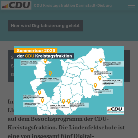
CDU Kreistagsfraktion Darmstadt-Dieburg
Hier wird Digitalisierung gelebt
Schulbesuch in der Lindenfeldschule in
Schaafheim-Mosbach: Wie selbstverständlich
Grundschüler mit Tablets umgehen!
Im Herbst 2024 stand der Besuch der
Lindenfeldschule in Schaafheim-Mosbach
auf dem Besuchsprogramm der CDU-
Kreistagsfraktion. Die Lindenfeldschule ist
eine von insgesamt fünf Digital-