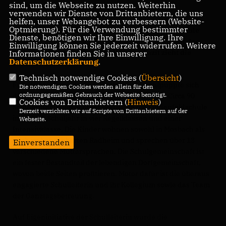
sind, um die Webseite zu nutzen. Weiterhin
verwenden wir Dienste von Drittanbietern, die uns
helfen, unser Webangebot zu verbessern (Website-
Optmierung). Für die Verwendung bestimmter
Wie sieht nun im Jahr 2024 der Alltag in dieser Schule
Dienste, benötigen wir Ihre Einwilligung. Ihre
aus? Wie gehen die Schülerinnen und Schüler mit den
Einwilligung können Sie jederzeit widerrufen. Weitere
elektronischen Geräten um? Welches Fazit zieht die
Informationen finden Sie in unserer
Datenschutzerklärung
.
Schulleiterin?
Technisch notwendige Cookies (
Übersicht
)
Für die anwesenden CDU-Kreispolitiker entpuppte sich
Die notwendigen Cookies werden allein für den
ordnungsgemäßen Gebrauch der Webseite benötigt.
dieser Nachmittag als ein Blick in die Zukunft. Circa 90
Cookies von Drittanbietern (
Hinweis
)
Schülerinnen und Schüler besuchen die Lindenfeldschule
Derzeit verzichten wir auf Scripte von Drittanbietern auf der
in diesem Schuljahr in vier Regelklassen und einer
Webseite.
Intensivklasse. Die Kinder wohnen sowohl in Mosbach als
auch im benachbarten Radheim und sprechen über 13
Einverstanden
verschiedene Muttersprachen. Die Schulgemeinschaft ist
ein fester Bestandteil der lebendigen Dorfgemeinschaft,
wovon beide Seiten profitieren. Motor dafür ist die überaus
engagierte Schulleiterin und ihr Kollegium sowie das Team
der Ganztagsbetreuung.
Auf Eigeninitiative der Schulleiterin wurde die