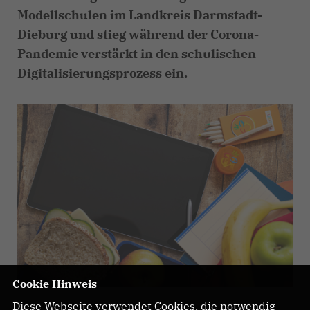
Modellschulen im Landkreis Darmstadt-
Dieburg und stieg während der Corona-
Pandemie verstärkt in den schulischen
Digitalisierungsprozess ein.
Cookie Hinweis
Diese Webseite verwendet Cookies, die notwendig
Foto: CDU/Christiane Lang