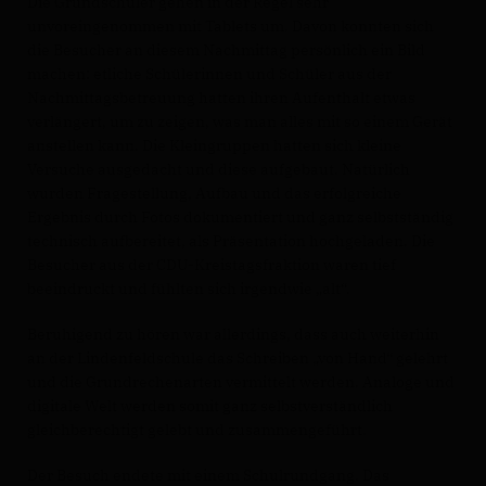
Die Grundschüler gehen in der Regel sehr
unvoreingenommen mit Tablets um. Davon konnten sich
die Besucher an diesem Nachmittag persönlich ein Bild
machen: etliche Schülerinnen und Schüler aus der
Nachmittagsbetreuung hatten ihren Aufenthalt etwas
verlängert, um zu zeigen, was man alles mit so einem Gerät
anstellen kann. Die Kleingruppen hatten sich kleine
Versuche ausgedacht und diese aufgebaut. Natürlich
wurden Fragestellung, Aufbau und das erfolgreiche
Ergebnis durch Fotos dokumentiert und ganz selbstständig
technisch aufbereitet, als Präsentation hochgeladen. Die
Besucher aus der CDU-Kreistagsfraktion waren tief
beeindruckt und fühlten sich irgendwie „alt“.
Beruhigend zu hören war allerdings, dass auch weiterhin
an der Lindenfeldschule das Schreiben „von Hand“ gelehrt
und die Grundrechenarten vermittelt werden. Analoge und
digitale Welt werden somit ganz selbstverständlich
gleichberechtigt gelebt und zusammengeführt.
Der Besuch endete mit einem Schulrundgang. Das