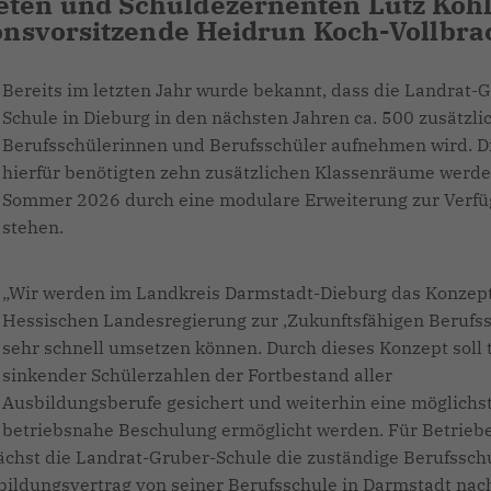
eten und Schuldezernenten Lutz Köhl
ionsvorsitzende Heidrun Koch-Vollbra
Bereits im letzten Jahr wurde bekannt, dass die Landrat-
Schule in Dieburg in den nächsten Jahren ca. 500 zusätzli
Berufsschülerinnen und Berufsschüler aufnehmen wird. D
hierfür benötigten zehn zusätzlichen Klassenräume werd
Sommer 2026 durch eine modulare Erweiterung zur Verf
stehen.
Wir werden im Landkreis Darmstadt-Dieburg das Konzept
Hessischen Landesregierung zur ‚Zukunftsfähigen Berufss
sehr schnell umsetzen können. Durch dieses Konzept soll 
sinkender Schülerzahlen der Fortbestand aller
Ausbildungsberufe gesichert und weiterhin eine möglichs
betriebsnahe Beschulung ermöglicht werden. Für Betrieb
chst die Landrat-Gruber-Schule die zuständige Berufsschu
ildungsvertrag von seiner Berufsschule in Darmstadt nac