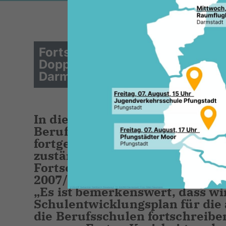
Fortschreibung des Berufssch
Doppelangeboten zwischen der
Darmstädter Berufsschulen
In diesem Jahr wird nach fast 
Berufsschulentwicklungsplan 
fortgeschrieben. In den nächs
zuständige Schul-, Kultur- und
Fortschreibung seit dem aktue
2007/08 – 2011/12 beraten und 
Es ist bemerkenswert, dass wi
Schulentwicklungsplan für die 
die Berufsschulen fortschreiben