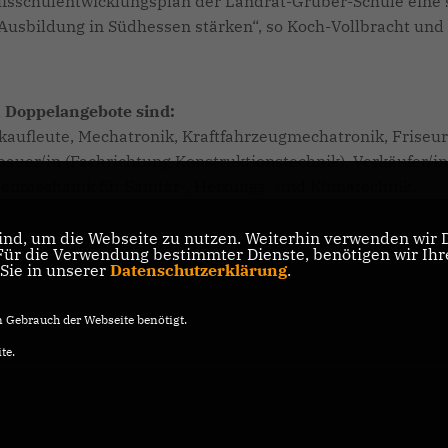
ufsschulentwicklungsplan der Landrat-Gruber-Schule eine 
Ausbildung in Südhessen stärken“, so Koch-Vollbracht und
n Doppelangebote sind:
ekaufleute, Mechatronik, Kraftfahrzeugmechatronik, Friseur
auer/in (Fachrichtung Konstruktionstechnik), Verkäufer/in
enmechanik für Sanitär-, Heizungs- und Klimatechnik.
nd, um die Webseite zu nutzen. Weiterhin verwenden wir Di
r die Verwendung bestimmter Dienste, benötigen wir Ihre 
 Sie in unserer
Datenschutzerklärung
.
Gebrauch der Webseite benötigt.
te.