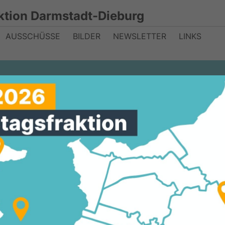
ktion Darmstadt-Dieburg
AUSSCHÜSSE
BILDER
NEWSLETTER
LINKS
fsschulen in