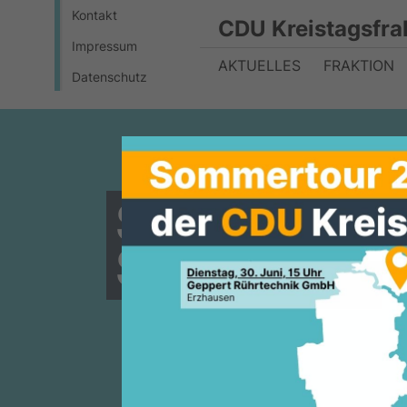
Kontakt
CDU Kreistagsfra
Impressum
AKTUELLES
FRAKTION
Datenschutz
Starke Beru
Südhessen