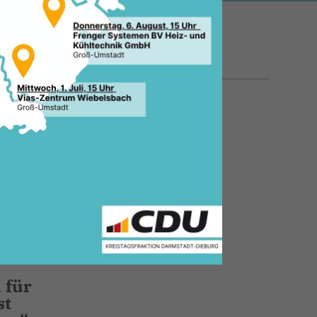
11.04.2025, 12:24 Uhr
 von
der
 für
st