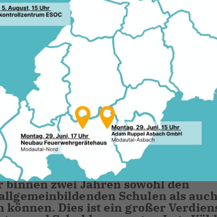
ulentwicklungsplans und Überprüfung
 Landrat-Gruber-Schule und den
20 Jahren der
des Landkreises Darmstadt-Dieburg
ten Monaten werden der Kreistag und 
 Sportausschuss über die erste
llen Berufsschulentwicklungsplan
entscheiden.
r binnen zwei Jahren sowohl den
allgemeinbildenden Schulen als auch
 können. Dies ist ein großer Verdien