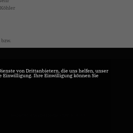
sehr
 Köhler
 bzw.
,
enste von Drittanbietern, die uns helfen, unser
Einwilligung. Ihre Einwilligung können Sie
Realisation: Sharkness Media GmbH & Co. KG