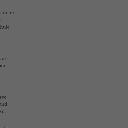
llem im
er
chule
rat-
hen.
sse
 und
en.