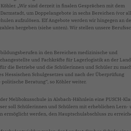
Köhler. „Wir sind derzeit in finalen Gesprächen mit dem
 Darmstadt, um Doppelangebote in sechs Bereichen (vor a
hulen aufzulösen. Elf Angebote werden wir hingegen an d
zahlen hergeben (siehe unten). Wir stellen unsere Berufss
bildungsberufen in den Bereichen medizinische und
hangestellte und Fachkräfte für Lagerlogistik an der Land
 für die Betriebe und die Schülerinnen und Schüler zu mac
des Hessischen Schulgesetzes und nach der Überprüfung
politische Beratung“, so Köhler weiter.
 der Melibokusschule in Alsbach-Hähnlein eine PUSCH-Kla
eser soll Schülerinnen und Schülern mit erheblichen Lern-
n ermöglicht werden, den Hauptschulabschluss zu erreich