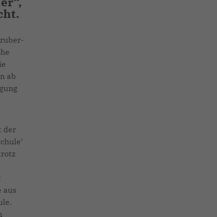
er“,
cht.
Gruber-
che
ie
en ab
ügung
 der
chule‘
trotz
t
e aus
le.
h