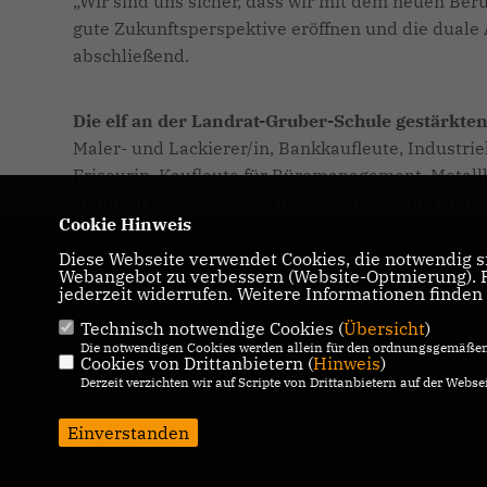
Wir sind uns sicher, dass wir mit dem neuen Ber
gute Zukunftsperspektive eröffnen und die duale 
abschließend.
Die elf an der Landrat-Gruber-Schule gestärkte
Maler- und Lackierer/in, Bankkaufleute, Industri
Friseurin, Kaufleute für Büromanagement, Metallb
Kauffrau bzw. Kaufmann (Einzelhandel) und Anlag
Cookie Hinweis
Diese Webseite verwendet Cookies, die notwendig si
Homepage der CDU Kreistagsfraktion
Webangebot zu verbessern (Website-Optmierung). Fü
Darmstadt - Dieburg
jederzeit widerrufen. Weitere Informationen finden
Technisch notwendige Cookies (
Übersicht
)
IMPRESSUM
DATENSCHUTZ
Die notwendigen Cookies werden allein für den ordnungsgemäßen 
Cookies von Drittanbietern (
KONTAKT
Hinweis
)
Derzeit verzichten wir auf Scripte von Drittanbietern auf der Websei
@2026 CDU Kreistagsfraktion Darmstadt-Dieburg
Einverstanden
Alle Rechte vorbehalten.